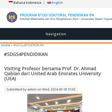
Bahasa Indonesia
English
Navigation
You are here
Home
» #SDGs4PENDIDIKAN
#SDGS4PENDIDIKAN
Visiting Profesor bersama Prof. Dr. Ahmad
Qablan dari United Arab Emirates University
(UEA)
Submitted by
admin
on Wed, 2024-09-18 15:50