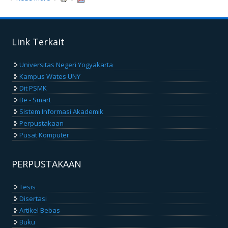
Wilujeng) menjadi Narasumber Workshop Review
Kurikulum di Program Studi Pendidikan IPA FKIP
Universitas Islam Lamongan
Link Terkait
Universitas Negeri Yogyakarta
Kampus Wates UNY
Dit PSMK
Be - Smart
Sistem Informasi Akademik
Perpustakaan
Pusat Komputer
PERPUSTAKAAN
Tesis
Disertasi
Artikel Bebas
Buku