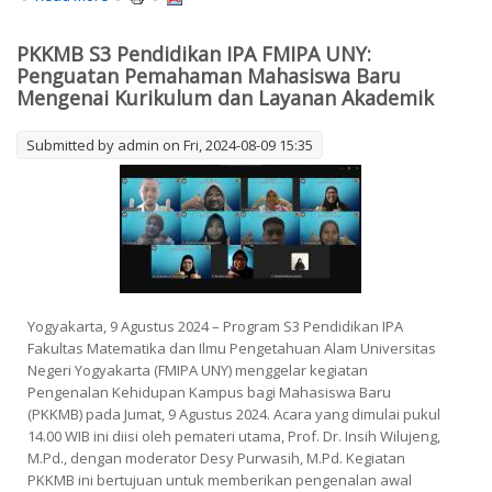
Doctoral Program FMIPA UNY: Strengthening New
Students' Understanding of Curriculum and Academic
PKKMB S3 Pendidikan IPA FMIPA UNY:
Services
Penguatan Pemahaman Mahasiswa Baru
Mengenai Kurikulum dan Layanan Akademik
Submitted by
admin
on Fri, 2024-08-09 15:35
Yogyakarta, 9 Agustus 2024 – Program S3 Pendidikan IPA
Fakultas Matematika dan Ilmu Pengetahuan Alam Universitas
Negeri Yogyakarta (FMIPA UNY) menggelar kegiatan
Pengenalan Kehidupan Kampus bagi Mahasiswa Baru
(PKKMB) pada Jumat, 9 Agustus 2024. Acara yang dimulai pukul
14.00 WIB ini diisi oleh pemateri utama, Prof. Dr. Insih Wilujeng,
M.Pd., dengan moderator Desy Purwasih, M.Pd. Kegiatan
PKKMB ini bertujuan untuk memberikan pengenalan awal