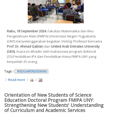
Rabu, 18 September 2024
, Fakultas Matematika dan Ilmu
Pengetahuan Alam (FMIPA) Universitas Negeri Yogyakarta
(UNY) menyelenggarakan kegiatan
Visiting Professor
bersama
Prof. Dr. Ahmad Qablan
dari
United Arab Emirates University
(UEA)
. Acara ini dihadiri oleh mahasiswa program doktoral
(S3) Pendidikan IPA dan Pendidikan Kimia FMIPA UNY yang
berjumlah 25 orang.
Tags:
#SDGs4PENDIDIKAN
Read more
about Visiting Profesor bersama Prof. Dr. Ahmad Qablan
dari United Arab Emirates University (UEA)
Orientation of New Students of Science
Education Doctoral Program FMIPA UNY:
Strengthening New Students' Understanding
of Curriculum and Academic Services