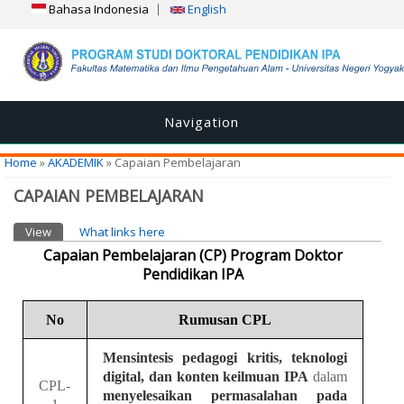
Bahasa Indonesia
English
Navigation
You are here
Home
»
AKADEMIK
» Capaian Pembelajaran
CAPAIAN PEMBELAJARAN
Primary tabs
View
(active tab)
What links here
Capaian Pembelajaran (CP) Program Doktor
Pendidikan IPA
No
Rumusan CPL
Mensintesis pedagogi kritis, teknologi
digital, dan konten keilmuan IPA
dalam
CPL-
menyelesaikan permasalahan pada