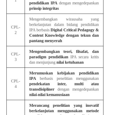
1
pendidikan IPA
dengan mengedepankan
prinsip integritas
Mengembangkan wirausaha yang
berkelanjutan dalam bidang pendidikan
CPL-
IPA berbasis
Digital Critical Pedagogy &
2
Content Knowledge
dengan tekun dan
pantang menyerah
Mengembangkan teori, filsafat, dan
CPL-
paradigm pendidikan
IPA secara kritis
3
dan menjunjung
nilai ketuhanan
Merumuskan kebijakan pendidikan
IPA
berbasis penelitian menggunakan
CPL-
pendekatan inter, multi atau
4
transdisipliner
dengan mengedepankan
nilai-nilai kemanusiaan
Merancang penelitian yang inovatif
berkelanjutan menggunakan
metode