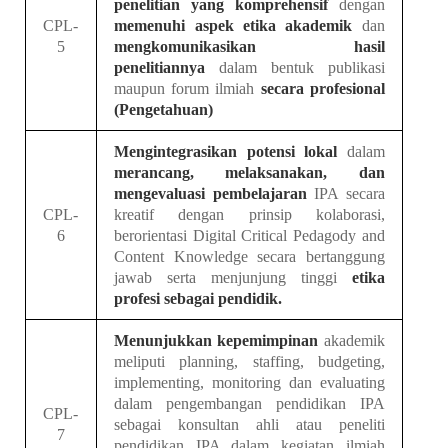
penelitian yang komprehensif
dengan
CPL-
memenuhi aspek etika akademik
dan
5
mengkomunikasikan hasil
penelitiannya
dalam bentuk publikasi
maupun forum ilmiah
secara profesional
(Pengetahuan)
Mengintegrasikan potensi lokal
dalam
merancang, melaksanakan, dan
mengevaluasi pembelajaran
IPA secara
CPL-
kreatif dengan prinsip kolaborasi,
6
berorientasi
Digital Critical Pedagody and
Content Knowledge
secara bertanggung
jawab serta menjunjung tinggi
etika
profesi sebagai pendidik.
Menunjukkan kepemimpinan
akademik
meliputi
planning, staffing, budgeting,
implementing, monitoring
dan
evaluating
dalam pengembangan pendidikan IPA
CPL-
sebagai konsultan ahli atau peneliti
7
pendidikan IPA dalam kegiatan ilmiah