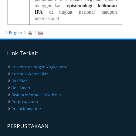
menggunakan
epistemologi keilmuan
IPA
di tingkat nasional maupun
internasional
English
Link Terkait
Universitas Negeri Yogyakarta
Kampus Wates UNY
Dit PSMK
Be - Smart
Sistem Informasi Akademik
Perpustakaan
Pusat Komputer
PERPUSTAKAAN